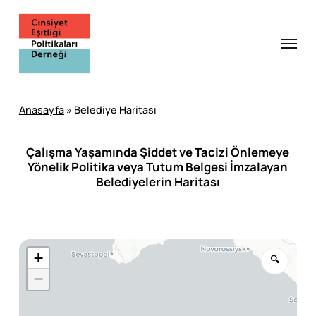
Skip
to
Menu
main
content
Anasayfa
»
Belediye Haritası
Çalışma Yaşamında Şiddet ve Tacizi Önlemeye
Yönelik Politika veya Tutum Belgesi İmzalayan
Belediyelerin Haritası
+
🔍
−