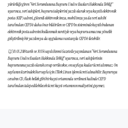
yürürlüğe giren “Veri Sorumlusuna Başvuru Usul ve Esasları Hakkında Tebliğ”
uyarınca, veri sahipleri, başvuru taleplerini yazılı olarak veya kayıtlı elektronik
posta (KEP) adresi, güvenli elektronik imza, mobil imza ya da veri sahibi
tarafından CEPD’e daha önce bildirilen ve CEPD’in sisteminde kayıtlı bulunan
elektronik posta adresini kullanmak suretiyle veya başvuru amacına yönelik
geliştirilmiş bir yazılım ya da uygulama vasıtasıyla CEPD’e iletebilir.
[2]
10.03.2018 tarih ve 30356 sayılı Resmi Gazete’de yayınlanan “Veri Sorumlusuna
Başvuru Usul ve Esasları Hakkında Tebliğ” uyarınca, veri sahiplerinin
başvurusuna yazılı olarak cevap verilecekse, on sayfaya kadar ücret alınmaz. On
sayfanın üzerindeki her sayfa için 1 Türk Lirası işlem ücreti alınabilir. Başvuruya
cevabın CD, flash bellek gibi bir kayıt ortamında verilmesi halinde CEPD
tarafından talep edilebilecek ücret kayıt ortamının maliyetini geçemez.