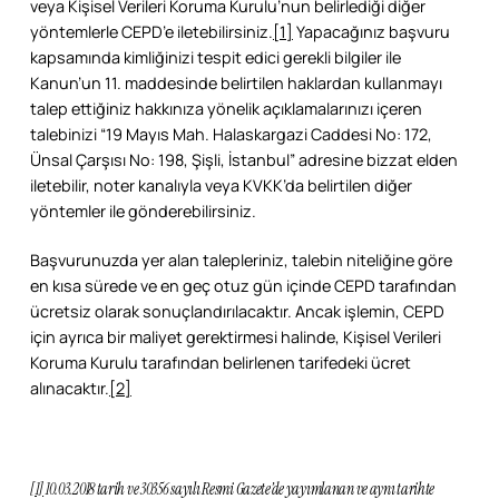
veya Kişisel Verileri Koruma Kurulu’nun belirlediği diğer
yöntemlerle CEPD’e iletebilirsiniz.
[1]
Yapacağınız başvuru
kapsamında kimliğinizi tespit edici gerekli bilgiler ile
Kanun’un 11. maddesinde belirtilen haklardan kullanmayı
talep ettiğiniz hakkınıza yönelik açıklamalarınızı içeren
talebinizi “19 Mayıs Mah. Halaskargazi Caddesi No: 172,
Ünsal Çarşısı No: 198, Şişli, İstanbul” adresine bizzat elden
iletebilir, noter kanalıyla veya KVKK’da belirtilen diğer
yöntemler ile gönderebilirsiniz.
Başvurunuzda yer alan talepleriniz, talebin niteliğine göre
en kısa sürede ve en geç otuz gün içinde CEPD tarafından
ücretsiz olarak sonuçlandırılacaktır. Ancak işlemin, CEPD
için ayrıca bir maliyet gerektirmesi halinde, Kişisel Verileri
Koruma Kurulu tarafından belirlenen tarifedeki ücret
alınacaktır.
[2]
[1]
10.03.2018 tarih ve 30356 sayılı Resmi Gazete’de yayımlanan ve aynı tarihte