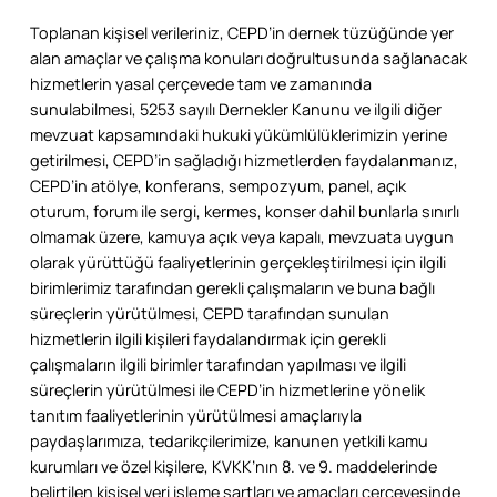
Toplanan kişisel verileriniz, CEPD’in dernek tüzüğünde yer
alan amaçlar ve çalışma konuları doğrultusunda sağlanacak
hizmetlerin yasal çerçevede tam ve zamanında
sunulabilmesi, 5253 sayılı Dernekler Kanunu ve ilgili diğer
mevzuat kapsamındaki hukuki yükümlülüklerimizin yerine
getirilmesi, CEPD’in sağladığı hizmetlerden faydalanmanız,
CEPD’in atölye, konferans, sempozyum, panel, açık
oturum, forum ile sergi, kermes, konser dahil bunlarla sınırlı
olmamak üzere, kamuya açık veya kapalı, mevzuata uygun
olarak yürüttüğü faaliyetlerinin gerçekleştirilmesi için ilgili
birimlerimiz tarafından gerekli çalışmaların ve buna bağlı
süreçlerin yürütülmesi, CEPD tarafından sunulan
hizmetlerin ilgili kişileri faydalandırmak için gerekli
çalışmaların ilgili birimler tarafından yapılması ve ilgili
süreçlerin yürütülmesi ile CEPD’in hizmetlerine yönelik
tanıtım faaliyetlerinin yürütülmesi amaçlarıyla
paydaşlarımıza, tedarikçilerimize, kanunen yetkili kamu
kurumları ve özel kişilere, KVKK’nın 8. ve 9. maddelerinde
belirtilen kişisel veri işleme şartları ve amaçları çerçevesinde