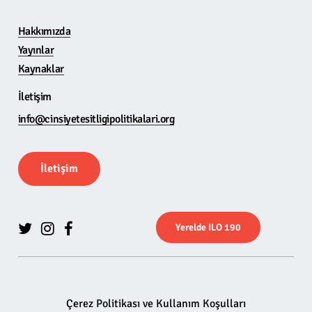
Hakkımızda
Yayınlar
Kaynaklar
İletişim
info@cinsiyetesitligipolitikalari.org
İ
l
e
t
i
ş
i
m
Y
e
r
e
l
d
e
I
L
O
1
9
0
Çerez Politikası ve Kullanım Koşulları