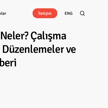
search
klar
İ
l
e
t
i
ş
i
m
ENG
Neler?
Çalışma
Düzenlemeler
ve
beri