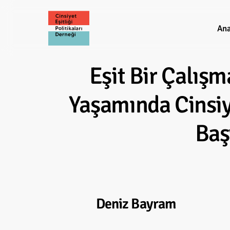
Skip
to
Ana
main
content
Eşit
Bir
Çalışm
Yaşamında
Cinsi
Baş
Deniz Bayram