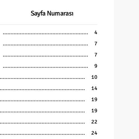
Sayfa Numarası
4
7
7
9
10
14
19
19
22
24