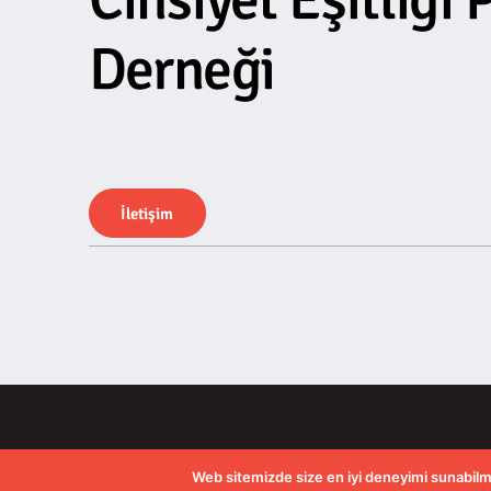
Derneği
İ
l
e
t
i
ş
i
m
Web sitemizde size en iyi deneyimi sunabilmemiz