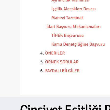
Ayrımcılık Tazminatı
İşçilik Alacakları Davası
Manevi Tazminat
İdari Başvuru Mekanizmaları
TİHEK Başvurusu
Kamu Denetçiliğine Başvuru
4.
ÖNERİLER
5.
ÖRNEK SORULAR
6.
FAYDALI BİLGİLER
Cinsiyet
Eşitliği
P