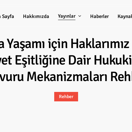
Yayınlar
 Sayfa
Hakkımızda
Haberler
Kayna
a
Yaşamı
için
Haklarımız
yet
Eşitliğine
Dair
Hukuki
vuru
Mekanizmaları
Reh
Rehber