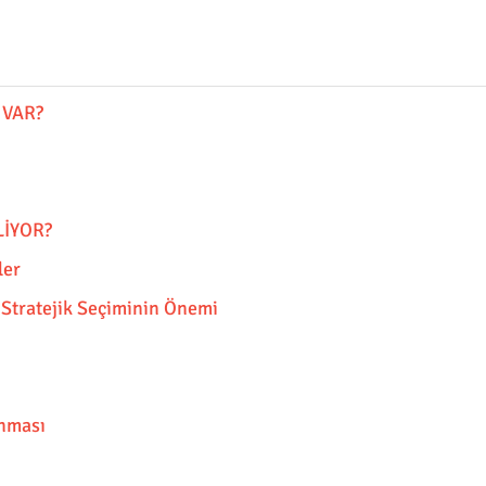
 VAR?
LİYOR?
ler
Stratejik Seçiminin Önemi
unması