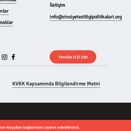
İletişim
ınlar
info@cinsiyetesitligipolitikalari.org
naklar
Y
e
r
e
l
d
e
I
L
O
1
9
0
KVKK Kapsamında Bilgilendirme Metni
ım Koşulları bağlantısını ziyaret edebilirsiniz.