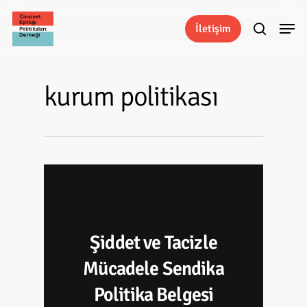
Skip
Menu
to
İletişim
search
main
content
kurum politikası
Şiddet ve Tacizle
Mücadele Sendika
Politika Belgesi