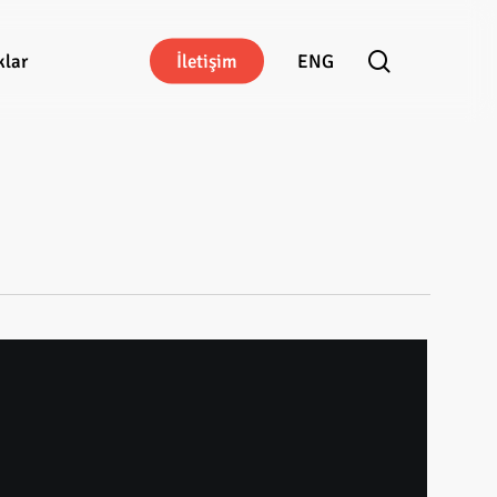
search
klar
İ
l
e
t
i
ş
i
m
ENG