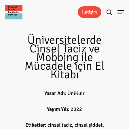
Skip
Menu
to
İletişim
search
main
content
Üniversitelerde
Cinsel Taciz ve
Mobbing ile
Mücadele için El
Kitabı
Yazar Adı:
ÜniKuir
Yayım Yılı:
2022
Etiketler:
cinsel taciz, cinsel şiddet,