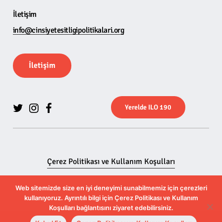
İletişim
info@cinsiyetesitligipolitikalari.org
İ
l
e
t
i
ş
i
m
Y
e
r
e
l
d
e
I
L
O
1
9
0
Çerez Politikası ve Kullanım Koşulları
KVKK Kapsamında Bilgilendirme Metni
Web sitemizde size en iyi deneyimi sunabilmemiz için çerezleri
kullanıyoruz. Ayrıntılı bilgi için Çerez Politikası ve Kullanım
Koşulları bağlantısını ziyaret edebilirsiniz.