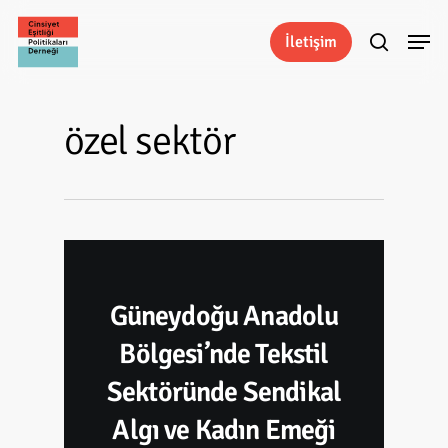
Skip
Menu
to
İletişim
search
main
content
özel sektör
Güneydoğu Anadolu
Bölgesi’nde Tekstil
Sektöründe Sendikal
Algı ve Kadın Emeği